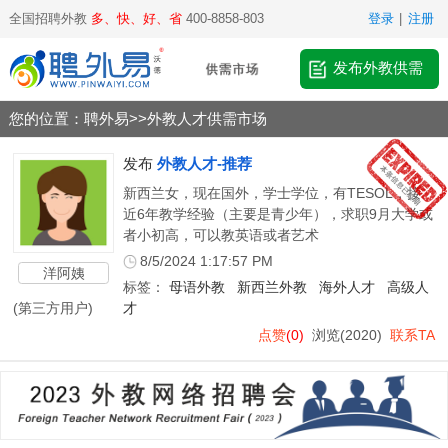
全国招聘外教
多、快、好、省
400-8858-803
登录
|
注册
发布外教供需
您的位置：
聘外易
>>
外教人才供需市场
发布
外教人才-推荐
新西兰女，现在国外，学士学位，有TESOL，接
近6年教学经验（主要是青少年），求职9月大学或
者小初高，可以教英语或者艺术
8/5/2024 1:17:57 PM
洋阿姨
标签：
母语外教
新西兰外教
海外人才
高级人
(第三方用户)
才
点赞
(0)
浏览
(2020)
联系TA