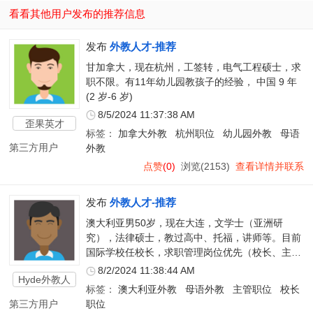
看看其他用户发布的推荐信息
发布
外教人才-推荐
甘加拿大，现在杭州，工签转，电气工程硕士，求
职不限。有11年幼儿园教孩子的经验， 中国 9 年
(2 岁-6 岁)
8/5/2024 11:37:38 AM
歪果英才
标签：
加拿大外教
杭州职位
幼儿园外教
母语
第三方用户
外教
点赞
(0)
浏览(2153)
查看详情并联系
发布
外教人才-推荐
澳大利亚男50岁，现在大连，文学士（亚洲研
究），法律硕士，教过高中、托福，讲师等。目前
国际学校任校长，求职管理岗位优先（校长、主管
等），也考虑教学岗，薪资协商。8月到岗。
8/2/2024 11:38:44 AM
Hyde外教人
标签：
澳大利亚外教
母语外教
主管职位
校长
才
第三方用户
职位