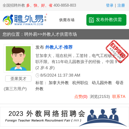
全国招聘外教
多、快、好、省
400-8858-803
登录
|
注册
发布外教供需
您的位置：
聘外易
>>
外教人才供需市场
发布
外教人才-推荐
甘加拿大，现在杭州，工签转，电气工程硕士，求
职不限。有11年幼儿园教孩子的经验， 中国 9 年
(2 岁-6 岁)
8/5/2024 11:37:38 AM
歪果英才
标签：
加拿大外教
杭州职位
幼儿园外教
母语
(第三方用户)
外教
点赞
(0)
浏览
(2153)
联系TA