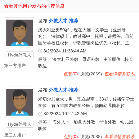
看看其他用户发布的推荐信息
发布
外教人才-推荐
澳大利亚男50岁，现在大连，文学士（亚洲研
究），法律硕士，教过高中、托福，讲师等。目前
国际学校任校长，求职管理岗位优先（校长、主管
等），也考虑教学岗，薪资协商。8月到岗。
8/2/2024 11:38:44 AM
Hyde外教人
标签：
澳大利亚外教
母语外教
主管职位
校长
才
第三方用户
职位
点赞
(0)
浏览(2069)
查看详情并联系
发布
外教人才-推荐
米切尔加拿大，男，现在越南，33岁，传播学学士
学位，有五年国内教学经验，倾向幼儿园职位。
8/2/2024 10:27:42 AM
标签：
海外人才
加拿大外教
母语外教
幼儿园
Hyde外教人
职位
才
第三方用户
点赞
(0)
浏览(2088)
查看详情并联系