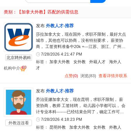
类别：【
加拿大外教
】匹配的供需信息
发布
外教人才-推荐
莎拉加拿大女，现在国外，求职不限制，最好大点
城市，其他也可以协商，没有特别要求， 薪资协
商， 工签资料准备中20k +---江苏、浙江、广州、
深圳、佛山、东莞等地最好
7/28/2026 4:21:47 PM
北京聘外易科
标签：
加拿大外教
女外教
外籍人才
海外人
技有限公司
机构中介
才
点赞
(0)
浏览(83)
查看详情并联系
发布
外教人才-推荐
乔治亚娜加拿大女，现在昆明，求职不限制， 薪
资协商，教师 工签转聘， 幼儿园小学都可以， 会
计专业本科-------已经结束合同了，确定工作可以
随时到岗
7/28/2026 4:18:23 PM
外教连连看
标签：
昆明外教
加拿大外教
女外教
外教人