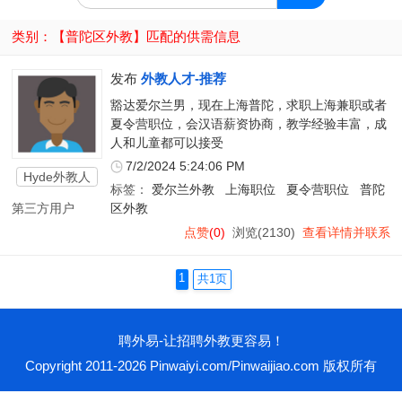
类别：【
普陀区外教
】匹配的供需信息
发布
外教人才-推荐
豁达爱尔兰男，现在上海普陀，求职上海兼职或者
夏令营职位，会汉语薪资协商，教学经验丰富，成
人和儿童都可以接受
7/2/2024 5:24:06 PM
Hyde外教人
标签：
爱尔兰外教
上海职位
夏令营职位
普陀
才
第三方用户
区外教
点赞
(0)
浏览(2130)
查看详情并联系
1
共1页
聘外易-让招聘外教更容易！
Copyright 2011-2026 Pinwaiyi.com/Pinwaijiao.com 版权所有