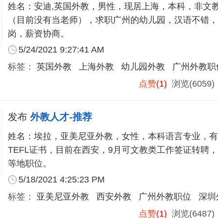
姓名：安迪,英国外教，男性，现居上海，本科，非文
（目前没有当老师），求职广州的幼儿园，汉语不错，
岗，薪资协商。
5/24/2021 9:27:41 AM
标签：
英国外教
上海外教
幼儿园外教
广州外教职
点赞
(1)
浏览(6059
发布
外教人才-推荐
姓名：埃拉，亚美尼亚外教，女性，本科语言专业，有
TEFL证书，目前在西安，9月可文教类工作签证转聘
等地职位。
5/18/2021 4:25:23 PM
标签：
亚美尼亚外教
西安外教
广州外教职位
深圳
点赞
(1)
浏览(6487