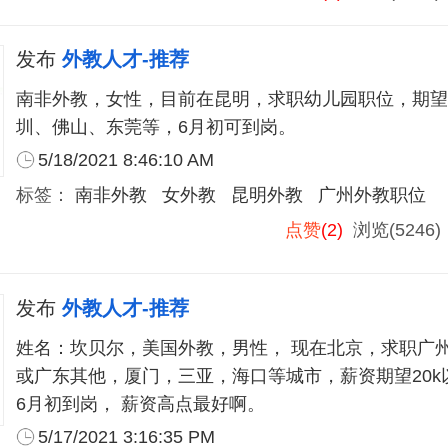
发布
外教人才-推荐
南非外教，女性，目前在昆明，求职幼儿园职位，期望
圳、佛山、东莞等，6月初可到岗。
5/18/2021 8:46:10 AM
标签：
南非外教
女外教
昆明外教
广州外教职位
点赞
(2)
浏览(5246
发布
外教人才-推荐
姓名：坎贝尔，美国外教，男性， 现在北京，求职广
或广东其他，厦门，三亚，海口等城市，薪资期望20k
6月初到岗， 薪资高点最好啊。
5/17/2021 3:16:35 PM