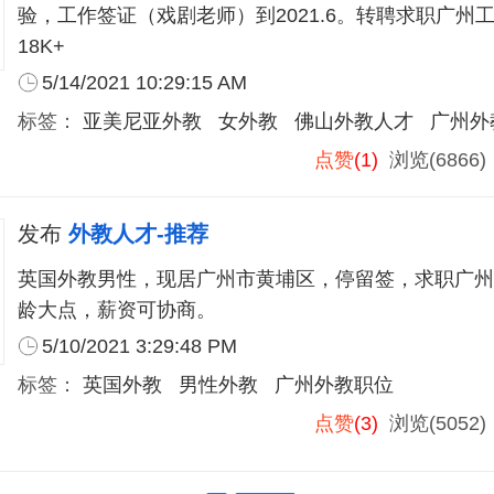
验，工作签证（戏剧老师）到2021.6。转聘求职广州
18K+
5/14/2021 10:29:15 AM
标签：
亚美尼亚外教
女外教
佛山外教人才
广州外
点赞
(1)
浏览(6866
发布
外教人才-推荐
英国外教男性，现居广州市黄埔区，停留签，求职广州
龄大点，薪资可协商。
5/10/2021 3:29:48 PM
标签：
英国外教
男性外教
广州外教职位
点赞
(3)
浏览(5052