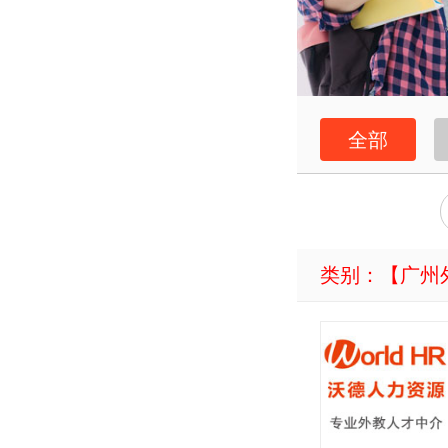
全部
类别：【
广州