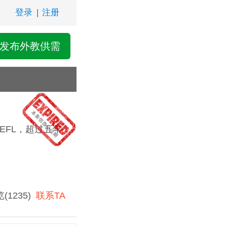
登录
|
注册
发布外教供需
EFL，超过五年
览
(1235)
联系TA