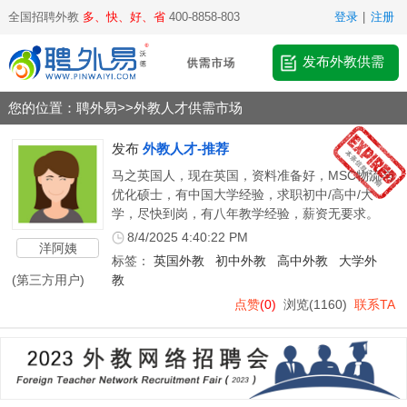
全国招聘外教
多、快、好、省
400-8858-803
登录
|
注册
发布外教供需
您的位置：
聘外易
>>
外教人才供需市场
发布
外教人才-推荐
马之英国人，现在英国，资料准备好，MSC物流与
优化硕士，有中国大学经验，求职初中/高中/大
学，尽快到岗，有八年教学经验，薪资无要求。
8/4/2025 4:40:22 PM
洋阿姨
标签：
英国外教
初中外教
高中外教
大学外
(第三方用户)
教
点赞
(0)
浏览
(1160)
联系TA